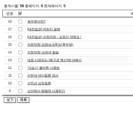
총게시물:
58
총페이지:
6
현재페이지:
5
번호
18
광우병이란?
17
[대전일보] 어린이 질병
16
[대전일보] 의창약창 - 심장이 약해요 !
15
의창약창-감염성크루프(후두염)
14
의창약창-성장과 발달
13
새로 시판되는 [폐구균 백신]에 대해서
12
'가습기' 올바른 사용법
11
선천성 대사질환 검사
10
선천성 심장질환
9
소아에서 해열제 사용하기