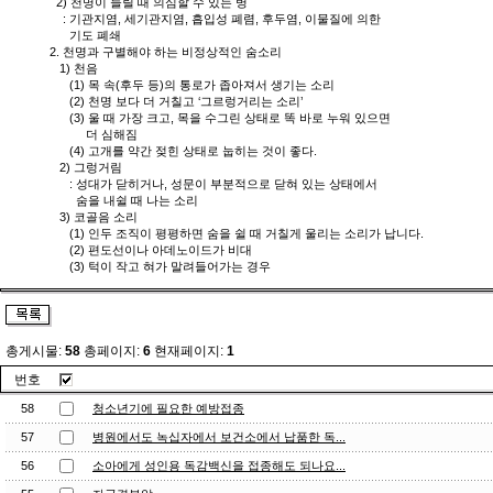
2) 천명이 들릴 때 의심할 수 있는 병
: 기관지염, 세기관지염, 흡입성 폐렴, 후두염, 이물질에 의한
기도 폐쇄
2. 천명과 구별해야 하는 비정상적인 숨소리
1) 천음
(1) 목 속(후두 등)의 통로가 좁아져서 생기는 소리
(2) 천명 보다 더 거칠고 ‘그르렁거리는 소리’
(3) 울 때 가장 크고, 목을 수그린 상태로 똑 바로 누워 있으면
더 심해짐
(4) 고개를 약간 젖힌 상태로 눕히는 것이 좋다.
2) 그렁거림
: 성대가 닫히거나, 성문이 부분적으로 닫혀 있는 상태에서
숨을 내쉴 때 나는 소리
3) 코골음 소리
(1) 인두 조직이 평평하면 숨을 쉴 때 거칠게 울리는 소리가 납니다.
(2) 편도선이나 아데노이드가 비대
(3) 턱이 작고 혀가 말려들어가는 경우
총게시물:
58
총페이지:
6
현재페이지:
1
번호
58
청소년기에 필요한 예방접종
57
병원에서도 녹십자에서 보건소에서 납품한 독...
56
소아에게 성인용 독감백신을 접종해도 되나요...