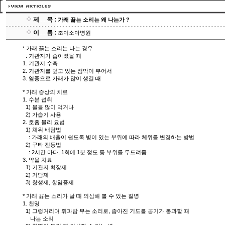
제
.....
목 :
가래 끓는 소리는 왜 나는가 ?
이
.....
름 :
조이소아병원
* 가래 끓는 소리는 나는 경우
: 기관지가 좁아졌을 때
1. 기관지 수축
2. 기관지를 덮고 있는 점막이 부어서
3. 염증으로 가래가 많이 생길 때
* 가래 증상의 치료
1. 수분 섭취
1) 물을 많이 먹거나
2) 가습기 사용
2. 호흡 물리 요법
1) 체위 배담법
: 가래의 배출이 쉽도록 병이 있는 부위에 따라 체위를 변경하는 방법
2) 구타 진동법
: 2시간 마다, 1회에 1분 정도 등 부위를 두드려줌
3. 약물 치료
1) 기관지 확장제
2) 거담제
3) 항생제, 항염증제
* 가래 끓는 소리가 날 때 의심해 볼 수 있는 질병
1. 천명
1) 그렁거리며 휘파람 부는 소리로, 좁아진 기도를 공기가 통과할 때
나는 소리