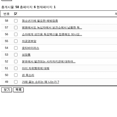
총게시물:
58
총페이지:
6
현재페이지:
1
번호
58
청소년기에 필요한 예방접종
57
병원에서도 녹십자에서 보건소에서 납품한 독...
56
소아에게 성인용 독감백신을 접종해도 되나요...
55
자궁경부암
54
로타바이러스
53
성장통
52
분유에서 발견되는 사카자키균에 대하여...
51
아이 자위행위에 대해
50
쉰 목소리
49
가래 끓는 소리는 왜 나는가 ?