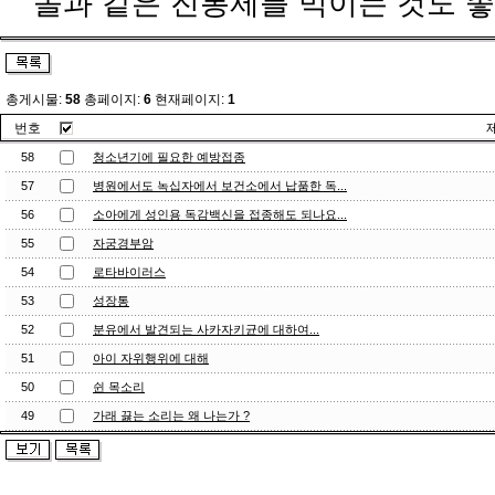
놀과 같은 진통제를 먹이는 것도 
총게시물:
58
총페이지:
6
현재페이지:
1
번호
58
청소년기에 필요한 예방접종
57
병원에서도 녹십자에서 보건소에서 납품한 독...
56
소아에게 성인용 독감백신을 접종해도 되나요...
55
자궁경부암
54
로타바이러스
53
성장통
52
분유에서 발견되는 사카자키균에 대하여...
51
아이 자위행위에 대해
50
쉰 목소리
49
가래 끓는 소리는 왜 나는가 ?