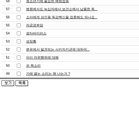
58
청소년기에 필요한 예방접종
57
병원에서도 녹십자에서 보건소에서 납품한 독...
56
소아에게 성인용 독감백신을 접종해도 되나요...
55
자궁경부암
54
로타바이러스
53
성장통
52
분유에서 발견되는 사카자키균에 대하여...
51
아이 자위행위에 대해
50
쉰 목소리
49
가래 끓는 소리는 왜 나는가 ?