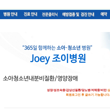
성장/성조숙증/갑상선질환/당뇨병/저체중/비만
상
회원로그인 후 글쓰기 가능합니다.