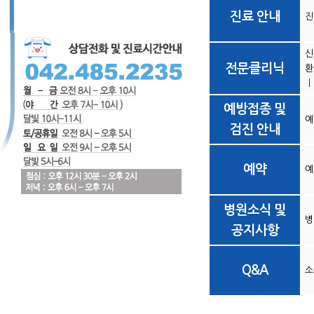
진료 안내
진
신
전문클리닉
환
예방접종 및
예
검진 안내
예약
예
병원소식 및
병
공지사항
Q&A
소